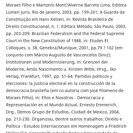
Moraes Filho e Martonio Mont?Alverne Barreto Lima, Editora
Lumen Juris, Rio de Janeiro, 2003, pp. 199-261; A Guarda da
Constituição em Hans Kelsen, in: Revista Brasileira de
Direito Constitucional, n. 1, Editora Método, São Paulo, 2003,
pp. 203-209; Brazilian Federalism and the Federal Supreme
Court in the New Constitution of 1988, in: Etudes Et
Colloques, v. 38, Genebra/Munique, 2001, pp.79 ? 102 (em
conjunto com Márcio Augusto de Vasconcelos Diniz);
Institutionen und Modernisierung, in: Grenzen der
Moderne, Amós Nascimento u. Kirsten Witte, Hrsg., Iko
Verlag, Frankfurt, 1997, pp. 51-64; Partidos políticos y
elecciones: la justicia electoral en la construcción de la
democracia brasileña (em co-autoria com José Filomeno de
Moraes Filho), in: Ellos e Nosotros - Democracia y
Representación en el Mundo Actual, Ernesto Emmerich,
Org., Demos Grupo de Estudíos, Ciudad de Mexico, 2004,
pp. 213-230. Organizou, dentre outros trabalhos: Direito e
Política - Estudos Internacionais em Homenagem a Friedrich