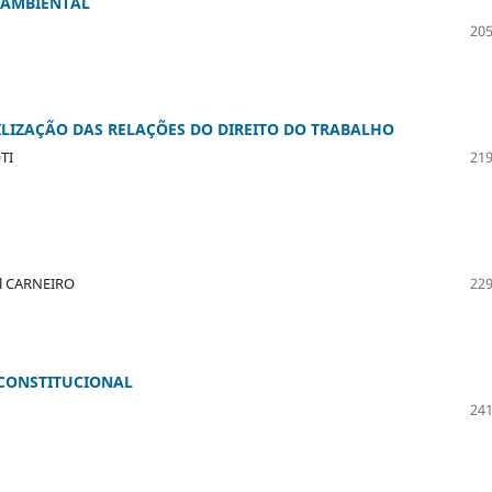
 AMBIENTAL
205
IZAÇÃO DAS RELAÇÕES DO DIREITO DO TRABALHO
TI
219
̧al CARNEIRO
229
 CONSTITUCIONAL
241