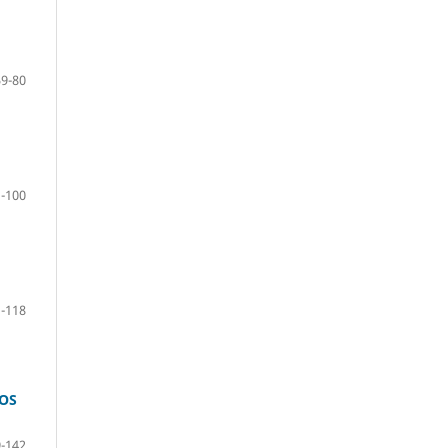
59-80
-100
-118
IOS
-142